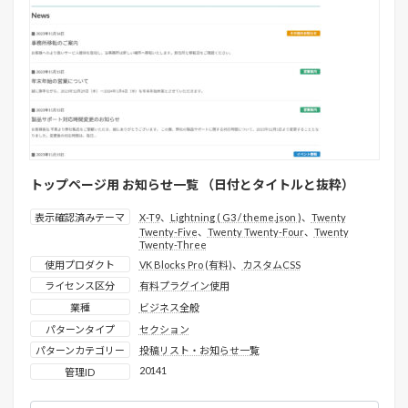
トップページ用 お知らせ一覧 （日付とタイトルと抜粋）
表示確認済みテーマ
X-T9
、
Lightning ( G3 / theme.json )
、
Twenty
Twenty-Five
、
Twenty Twenty-Four
、
Twenty
Twenty-Three
使用プロダクト
VK Blocks Pro (有料)
、
カスタムCSS
ライセンス区分
有料プラグイン使用
業種
ビジネス全般
パターンタイプ
セクション
パターンカテゴリー
投稿リスト・お知らせ一覧
20141
管理ID