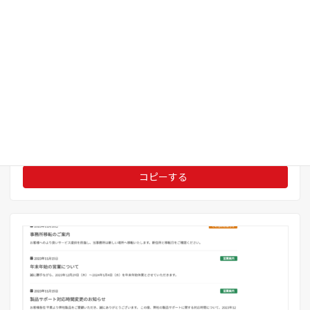
表示確認済みテーマ
X-T9
、
Lightning ( G3 / theme.json )
、
Twenty
Twenty-Five
、
Twenty Twenty-Four
、
Twenty
Twenty-Three
使用プロダクト
VK Blocks Pro (有料)
、
カスタムCSS
ライセンス区分
有料プラグイン使用
業種
ビジネス全般
パターンタイプ
セクション
20336
管理ID
詳しく見る
コピーする