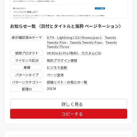
お知らせ一覧 （日付とタイトルと抜粋 ページネーション）
表示確認済みテーマ
X-T9
、
Lightning ( G3 / theme.json )
、
Twenty
Twenty-Five
、
Twenty Twenty-Four
、
Twenty
Twenty-Three
使用プロダクト
VK Blocks Pro (有料)
、
カスタムCSS
ライセンス区分
有料プラグイン使用
業種
ビジネス全般
パターンタイプ
ページ全体
パターンカテゴリー
投稿リスト・お知らせ一覧
20154
管理ID
詳しく見る
コピーする