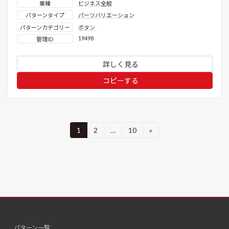
業種
ビジネス全般
パターンタイプ
パーツバリエーション
パターンカテゴリー
ボタン
19498
管理ID
詳しく見る
コピーする
投
1
2
…
10
»
固
固
固
定
定
定
稿
ペ
ペ
ペ
ー
ー
ー
の
ジ
ジ
ジ
ペ
ー
ジ
パターン一覧