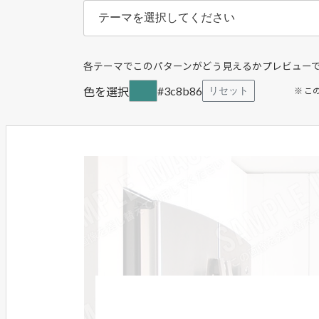
各テーマでこのパターンがどう見えるかプレビュー
#3c8b86
色を選択
リセット
※ 