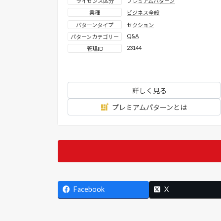
ライセンス区分
プレミアムパターン
業種
ビジネス全般
パターンタイプ
セクション
Q&A
パターンカテゴリー
23144
管理ID
詳しく見る
プレミアムパターンとは
Facebook
X