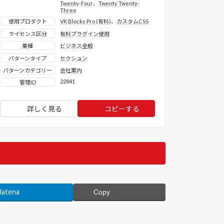
Twenty-Four
、
Twenty Twenty-
Three
使用プロダクト
VK Blocks Pro (有料)
、
カスタムCSS
ライセンス区分
有料プラグイン使用
業種
ビジネス全般
パターンタイプ
セクション
パターンカテゴリー
会社案内
22841
管理ID
詳しく見る
コピーする
Hatena
Copy