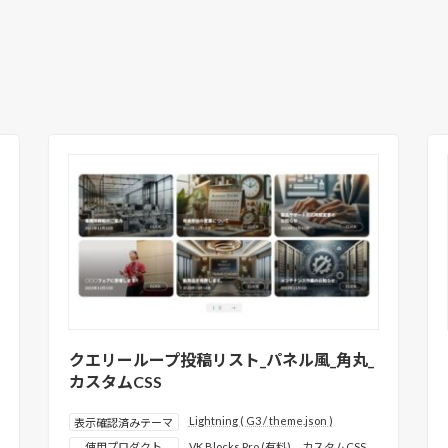
クエリーループ投稿リスト_パネル風_角丸_
カスタムCSS
Lightning ( G3 / theme.json )
表示確認済みテーマ
使用プロダクト
VK Blocks Pro (有料)
、
カスタムCSS