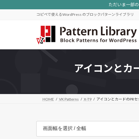
コ
ナ
ただいま一部のパ
ン
ビ
コピペで使えるWordPress のブロックパターンライブラリ
テ
ゲ
ン
ー
ツ
シ
へ
ョ
ス
ン
キ
に
ッ
移
アイコンとカ
プ
動
HOME
VK Patterns
X-T9
アイコンとカードのPR