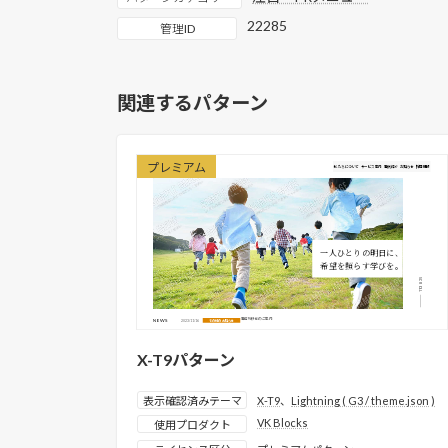
22285
管理ID
関連するパターン
プレミアム
X-T9パターン
表示確認済みテーマ
X-T9
、
Lightning ( G3 / theme.json )
VK Blocks
使用プロダクト