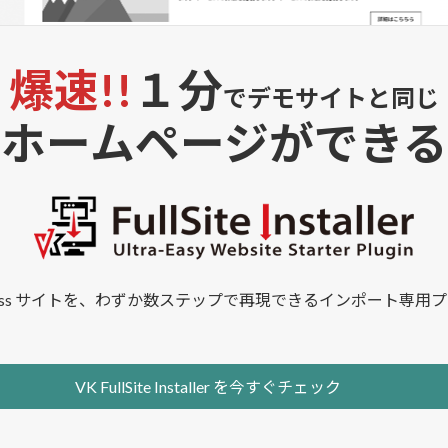
爆速!!
１分
で
デモサイトと同じ
ホームページが
できる
Press サイトを、わずか数ステップで再現できるインポート専
VK FullSite Installer を
今すぐチェック