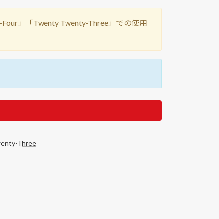
y-Four」「Twenty Twenty-Three」での使用
enty-Three