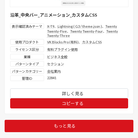
沿革_中央バー_アニメーション_カスタムCSS
表示確認済みテーマ
X-T9
、
Lightning ( G3 / theme.json )
、
Twenty
Twenty-Five
、
Twenty Twenty-Four
、
Twenty
Twenty-Three
使用プロダクト
VK Blocks Pro (有料)
、
カスタムCSS
ライセンス区分
有料プラグイン使用
業種
ビジネス全般
パターンタイプ
セクション
パターンカテゴリー
会社案内
22841
管理ID
詳しく見る
コピーする
もっと見る