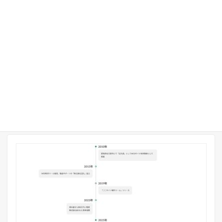
使用プロダクト
VK Blocks Pro (有料)
、
カスタムCSS
ライセンス区分
有料プラグイン使用
業種
ビジネス全般
パターンタイプ
セクション
パターンカテゴリー
投稿リスト・お知らせ一覧
22986
管理ID
詳しく見る
コピーする