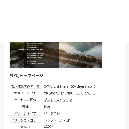
プレミアム
旅館_トップページ
表示確認済みテーマ
X-T9
、
Lightning ( G3 / theme.json )
使用プロダクト
VK Blocks Pro (有料)
、
カスタムCSS
ライセンス区分
プレミアムパターン
業種
観光
パターンタイプ
ページ全体
パターンカテゴリー
トップページ・LP
22059
管理ID