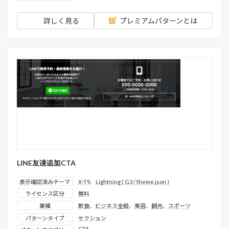
詳しく見る
プレミアムパターンとは
LINE友達追加CTA
表示確認済みテーマ
X-T9
、
Lightning ( G3 / theme.json )
ライセンス区分
無料
業種
飲食
、
ビジネス全般
、
美容
、
観光
、
スポーツ
パターンタイプ
セクション
CTA