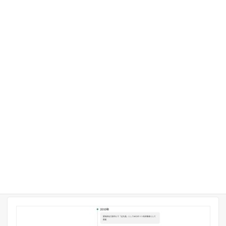
クエリーループ投稿リスト_パネル風_角丸_カスタムCSS
Lightning ( G3 / theme.json )
表示確認済みテーマ
使用プロダクト
VK Blocks Pro (有料)
、
カスタムCSS
ライセンス区分
有料プラグイン使用
業種
ビジネス全般
パターンタイプ
セクション
パターンカテゴリー
投稿リスト・お知らせ一覧
22986
管理ID
詳しく見る
コピーする