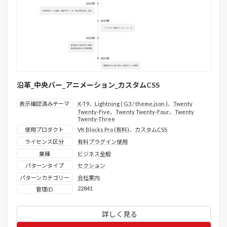
沿革_中央バー_アニメーション_カスタムCSS
表示確認済みテーマ
X-T9
、
Lightning ( G3 / theme.json )
、
Twenty
Twenty-Five
、
Twenty Twenty-Four
、
Twenty
Twenty-Three
使用プロダクト
VK Blocks Pro (有料)
、
カスタムCSS
ライセンス区分
有料プラグイン使用
業種
ビジネス全般
パターンタイプ
セクション
パターンカテゴリー
会社案内
22841
管理ID
詳しく見る