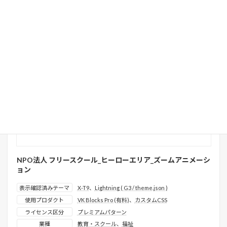
詳しく見る
プレミアムパターンとは
プレミアム
NPO法人 フリースクール_ヒーローエリア_ズームアニメーシ
ョン
表示確認済みテーマ
X-T9
、
Lightning ( G3 / theme.json )
使用プロダクト
VK Blocks Pro (有料)
、
カスタムCSS
ライセンス区分
プレミアムパターン
業種
教育・スクール
、
福祉