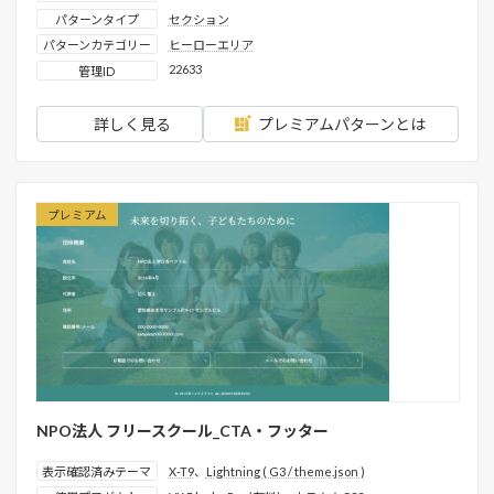
パターンタイプ
セクション
パターンカテゴリー
ヒーローエリア
22633
管理ID
詳しく見る
プレミアムパターンとは
プレミアム
NPO法人 フリースクール_CTA・フッター
表示確認済みテーマ
X-T9
、
Lightning ( G3 / theme.json )