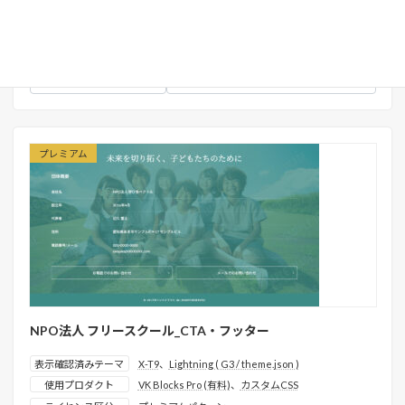
パターンカテゴリー
ヒーローエリア
22633
管理ID
詳しく見る
プレミアムパターンとは
プレミアム
NPO法人 フリースクール_CTA・フッター
表示確認済みテーマ
X-T9
、
Lightning ( G3 / theme.json )
使用プロダクト
VK Blocks Pro (有料)
、
カスタムCSS