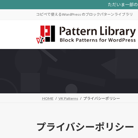
コ
ナ
ただいま一部のパ
ン
ビ
コピペで使えるWordPress のブロックパターンライブラリ
テ
ゲ
ン
ー
ツ
シ
へ
ョ
ス
ン
キ
に
ッ
移
プ
動
HOME
VK Patterns
プライバシーポリシー
プライバシーポリシー