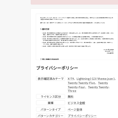
プライバシーポリシー
表示確認済みテーマ
X-T9
、
Lightning ( G3 / theme.json )
、
Twenty Twenty-Five
、
Twenty
Twenty-Four
、
Twenty Twenty-
Three
ライセンス区分
無料
業種
ビジネス全般
パターンタイプ
ページ全体
パターンカテゴリー
プライバシーポリシー