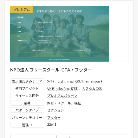
プレミアム
NPO法人 フリースクール_CTA・フッター
表示確認済みテーマ
X-T9
、
Lightning ( G3 / theme.json )
使用プロダクト
VK Blocks Pro (有料)
、
カスタムCSS
ライセンス区分
プレミアムパターン
業種
教育・スクール
、
福祉
パターンタイプ
セクション
パターンカテゴリー
フッター
22641
管理ID