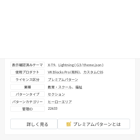
NPO法人 フリースクール_ヒーローエリア_ズームアニメーシ
ョン
表示確認済みテーマ
X-T9
、
Lightning ( G3 / theme.json )
使用プロダクト
VK Blocks Pro (有料)
、
カスタムCSS
ライセンス区分
プレミアムパターン
業種
教育・スクール
、
福祉
パターンタイプ
セクション
パターンカテゴリー
ヒーローエリア
22633
管理ID
詳しく見る
プレミアムパターンとは