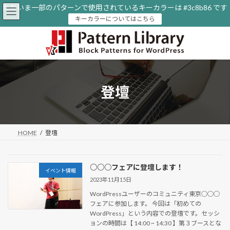
コ
ナ
ただいま一部のパターンで使用されているキーカラーは #3c8b86 です
ン
ビ
キーカラーについてはこちら
テ
ゲ
ン
ー
ツ
シ
へ
ョ
ス
ン
キ
に
ッ
移
登壇
プ
動
HOME
登壇
○○○フェアに登壇します！
イベント情報
2023年11月15日
WordPressユーザーのコミュニティ東京○○○
フェアに参加します。 今回は「初めての
WordPress」という内容での登壇です。セッシ
ョンの時間は【 14:00 ~ 14:30 】第３ブースとな