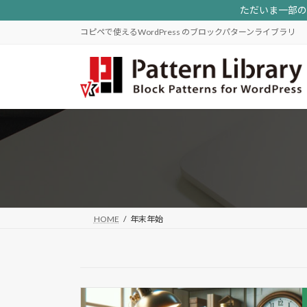
コ
ナ
ただいま一部のパ
ン
ビ
コピペで使えるWordPress のブロックパターンライブラリ
テ
ゲ
ン
ー
ツ
シ
へ
ョ
ス
ン
キ
に
ッ
移
プ
動
HOME
年末年始